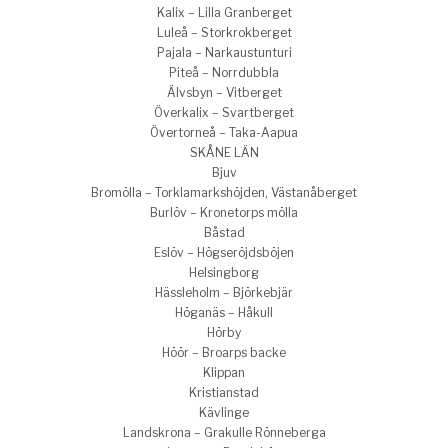
Kalix – Lilla Granberget
Luleå – Storkrokberget
Pajala – Narkaustunturi
Piteå – Norrdubbla
Älvsbyn – Vitberget
Överkalix – Svartberget
Övertorneå – Taka-Aapua
SKÅNE LÄN
Bjuv
Bromölla – Torklamarkshöjden, Västanåberget
Burlöv – Kronetorps mölla
Båstad
Eslöv – Högseröjdsböjen
Helsingborg
Hässleholm – Björkebjär
Höganäs – Håkull
Hörby
Höör – Broarps backe
Klippan
Kristianstad
Kävlinge
Landskrona – Grakulle Rönneberga