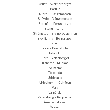
Orust – Skälmerberget
Partille
Skara – Blängsmossen
Skövde – Blängsmossen
Sotenäs – Bergsberget
Stenungsund –
Strömstad – Björnerödspiggen
Svenljunga – Borgaråsen
Tanum
Tibro – Prästebolet
Tidaholm
Tjörn – Vetteberget
Tranemo – Klunkås
Trollhättan
Töreboda
Uddevalla
Ulricehamn – Galtåsen
Vara
Vårgårda
Vänersborg – Kroppefjäll
Åmål – Baljåsen
Öckerö