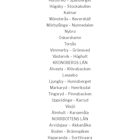
Hultsfred – Spånberget
Högsby – Stockakullen
Kalmar
Mönsterås – Kevershäll
Mörbylånga – Nunnedalen
Nybro
Oskarshamn
Torsås
Vimmerby – Grönsved
Västervik – Höghult
KRONOBERGS LÄN
Alvesta – Klövabacken
Lessebo
Ljungby – Hunnsberget
Markaryd – Henriksdal
Tingsryd – Pinnabacken
Uppvidinge – Karryd
Växjö
Älmhult – Karsemåla
NORRBOTTENS LÄN
Arvidsjaur – Akkanålke
Boden – Brännspiken
Haparanda – Sorttivaara