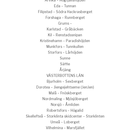
Arvika – Högfjällshöjden
Eda – Tunnan
Filipstad – Södra Hackrasberget
Forshaga – Runnberget
Grums –
Karlstad – Gråbäcken
Kil – Renstadssnipan
Kristinehamn – Paradishöjden
Munkfors – Tunnkullen
Storfors – Lårhöjden
Sunne
Säffle
Årjäng
VÄSTERBOTTENS LÄN
Bjurholm – Sexberget
Dorotea – Jiengejehtseme (JenJen)
Malå – Fnöskberget
Nordmaling – Mjösjöberget
Norsjö – Åmliden
Robertsfors – Högalid
Skellefteå – Storklinta skidcenter – Storklinten
Umeå – Loberget
Vilhelmina – Marsfjället