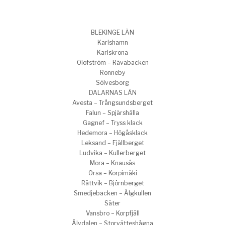
BLEKINGE LÄN
Karlshamn
Karlskrona
Olofström – Rävabacken
Ronneby
Sölvesborg
DALARNAS LÄN
Avesta – Trångsundsberget
Falun – Spjärshälla
Gagnef – Tryss klack
Hedemora – Högåsklack
Leksand – Fjällberget
Ludvika – Kullerberget
Mora – Knausås
Orsa – Korpimäki
Rättvik – Björnberget
Smedjebacken – Älgkullen
Säter
Vansbro – Korpfjäll
Älvdalen – Storvätteshågna