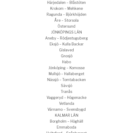
Härjedalen – Blåstöten
Krokom – Mehkene
Ragunda – Björkhöjden
Åre – Storsola
Östersund
JÖNKÖPINGS LÄN
Aneby – Rödjestuguberg
Eksjö – Kulla Backar
Gislaved
Gnosjö
Habo
Jönköping – Komosse
Mullsjö – Hallaberget
Nässjö – Tomtabacken
Sävsjö
Tranås
Vaggeryd – Högenacke
Vetlanda
Värnamo – Svensbygd
KALMAR LÄN
Borgholm – Höghäll
Emmaboda