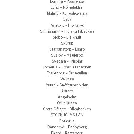
Lomma – Passlehög
Lund – Romeleklint
Malmö – Kungshögarna
Osby
Perstorp – Hjortaryd
Simrishamn – Hjulahultsbacken
Sjöbo – Bjälkhult
Skurup
Staffanstorp – Esarp
Svalöv – Magleröd
Svedala – Frisbjär
Tomelilla – Lönshultabacken
Trelleborg – Örnakullen
Vellinge
Ystad – Snöftarpshöjden
Åstorp
Ängelholm
Örkelljunga
Östra Göinge – Blixabacken
STOCKHOLMS LÄN
Botkyrka
Danderyd – Enebyberg
Ekerö – Rastaborg