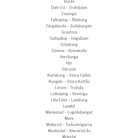
Borås
Dals-Ed – Orshöjden
Essunga
Falköping – Ålleberg
Färgelanda – Svilebergen
Grästorp
Gullspång – Högsåsen
Göteborg
Götene – Kinnekulle
Herrljunga
Hjo
Härryda
Karlsborg – Stora Fjället
Kungälv – Stora Kattås
Lerum – Trullsås
Lidköping – Vinninga
Lilla Edet – Lyseberg
Lysekil
Mariestad – Lugnåsberget
Mark
Mellerud – Turkushögarna
Munkedal – Kleveröd ås
Mölndal