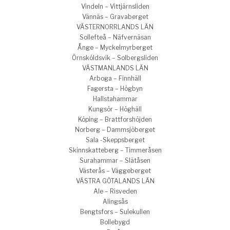
Vindeln – Vittjärnsliden
Vännäs – Gravaberget
VÄSTERNORRLANDS LÄN
Sollefteå – Näfvernäsan
Ånge – Myckelmyrberget
Örnsköldsvik – Solbergsliden
VÄSTMANLANDS LÄN
Arboga – Finnhäll
Fagersta – Högbyn
Hallstahammar
Kungsör – Höghäll
Köping – Brattforshöjden
Norberg – Dammsjöberget
Sala -Skeppsberget
Skinnskatteberg – Timmeråsen
Surahammar – Slätåsen
Västerås – Väggeberget
VÄSTRA GÖTALANDS LÄN
Ale – Risveden
Alingsås
Bengtsfors – Sulekullen
Bollebygd