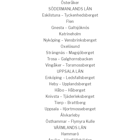
Österåker
SÖDERMANLANDS LÄN
Eskilstuna – Tyckenhedsberget
Flen
Gnesta – Galtsjöknös
Katrineholm
Nyköping – Vensbrinksberget
Oxelösund
Strängnäs – Magsjöberget
Trosa – Galghornsbacken
Vingåker – Torsmossberget
UPPSALA LÄN
Enköping – Ledsfallsberget
Heby – Upplandsberget
Håbo – Håberget
Knivsta – Tjäderleksberget
Tierp – Brattberg
Uppsala – Hjortmosseberget
Älvkarleby
Östhammar – Flymyra Kulle
VÄRMLANDS LÄN
Hammarö