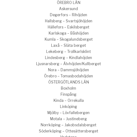
ÖREBRO LÄN
Askersund
Degerfors – Rihöjden
Hallsberg – Svartsjöhöjden
Hällefors – Eskilsberget
Karlskoga – Båshöjden
Kumla – Skogalundsberget
Laxå – Släta berget
Lekeberg – Trollkarlsklint
Lindesberg – Kindlahöjden
Ljusnarsberg – Älvhöjden/Kullberget
Nora – Dammsjöhöjden
Örebro – Tomasbodahöjden
ÖSTERGÖTLANDS LÄN
Boxholm
Finspång
Kinda – Orrekulla
Linköping
Mjölby – Lövfallebergen
Motala – Justineberg
Norrköping – Jakobsdalsberget
Söderköping – Ottesättersberget