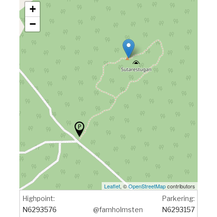
+
−
Leaflet
, ©
OpenStreetMap
contributors
Highpoint:
Parkering:
N6293576
@famholmsten
N6293157