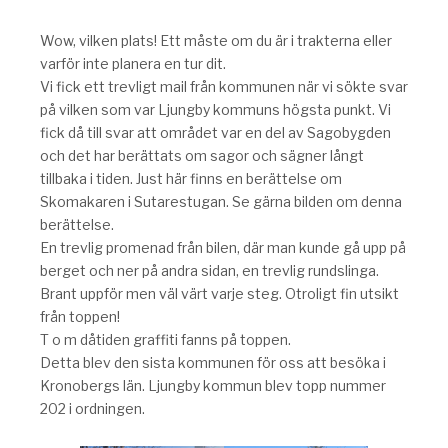
Wow, vilken plats! Ett måste om du är i trakterna eller
varför inte planera en tur dit.
Vi fick ett trevligt mail från kommunen när vi sökte svar
på vilken som var Ljungby kommuns högsta punkt. Vi
fick då till svar att området var en del av Sagobygden
och det har berättats om sagor och sägner långt
tillbaka i tiden. Just här finns en berättelse om
Skomakaren i Sutarestugan. Se gärna bilden om denna
berättelse.
En trevlig promenad från bilen, där man kunde gå upp på
berget och ner på andra sidan, en trevlig rundslinga.
Brant uppför men väl värt varje steg. Otroligt fin utsikt
från toppen!
T o m dåtiden graffiti fanns på toppen.
Detta blev den sista kommunen för oss att besöka i
Kronobergs län. Ljungby kommun blev topp nummer
202 i ordningen.