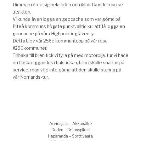
Dimman rörde sig hela tiden och ibland kunde man se
utsikten.
Vi kunde även logga en geocache som var gömd på
Piteå kommuns högsta punkt, alltid kul att få logga en
geocache på våra Highpointing-äventyr.
Detta blev vår 256e kommuntopp på vår resa
#290kommuner.
Tillbaka till bilen fick vi fylla på med motorolja, tur vi hade
en flaska liggandes i bakluckan, bilen skulle snart in på
service, man ville inte gärna att den skulle stanna på
vår Norrlands-tur.
Arvidsjaur – Akkanålke
Boden – Brännspiken
Haparanda – Sorttivaara