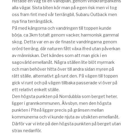
Hittade en väg till en vändplan, genom vindkraftparkens
alla vägar. Sista biten kör man på egen risk men vi tog
oss fram fint med vår terrängbil, Subaru Outback men
nya fina terrängdäck.
På med kängorna och vandringen till toppen kunde
börja. ca 3km totalt genom vacker, harmonisk gammal
skog. Detta var en av de finaste vandringarna genom
orörd terräng, där naturen fått växa ifred utan påverkan
av människan. Det kändes som att man gick i en
sagovärld emellanåt. Några ställen lite blöt myrmark
och man behöver hitta över till andra sidan myren på
rätt ställe, alternativt gå runt den. På vägen till toppen
gick vi runt och på vägen tillbaka passerade vi över på
ett relativt enkelt ställe.
Den högsta punkten på Norrdubbla som berget heter,
ligger i grannkommunen, Älvsbyn, men den högsta
punkten i Piteå ligger precis på gränsen mellan
kommunerna och vi kunde njuta av utsikten emellanåt.
Därför var vi inte på den högsta punkten på berget utan
strax nedanför.