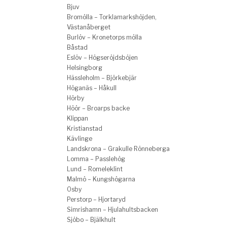
Bjuv
Bromölla – Torklamarkshöjden,
Västanåberget
Burlöv – Kronetorps mölla
Båstad
Eslöv – Högseröjdsböjen
Helsingborg
Hässleholm – Björkebjär
Höganäs – Håkull
Hörby
Höör – Broarps backe
Klippan
Kristianstad
Kävlinge
Landskrona – Grakulle Rönneberga
Lomma – Passlehög
Lund – Romeleklint
Malmö – Kungshögarna
Osby
Perstorp – Hjortaryd
Simrishamn – Hjulahultsbacken
Sjöbo – Bjälkhult