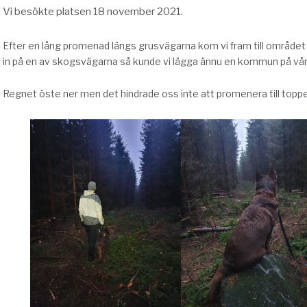
Vi besökte platsen 18 november 2021.
Efter en lång promenad längs grusvägarna kom vi fram till området 
in på en av skogsvägarna så kunde vi lägga ännu en kommun på vår 
Regnet öste ner men det hindrade oss inte att promenera till topp