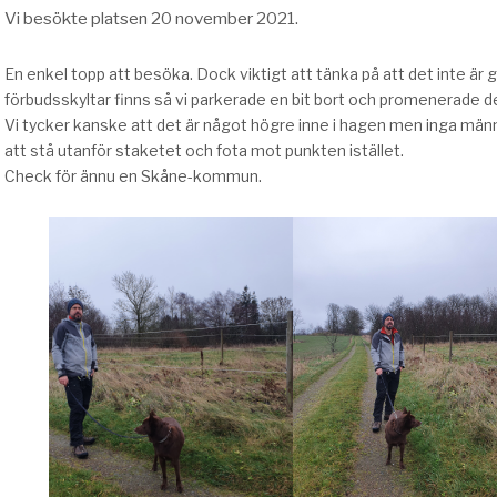
Vi besökte platsen 20 november 2021.
En enkel topp att besöka. Dock viktigt att tänka på att det inte är go
förbudsskyltar finns så vi parkerade en bit bort och promenerade den
Vi tycker kanske att det är något högre inne i hagen men inga männis
att stå utanför staketet och fota mot punkten istället.
Check för ännu en Skåne-kommun.