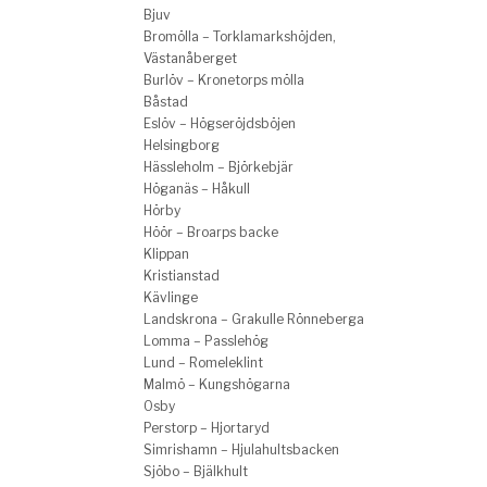
Bjuv
Bromölla – Torklamarkshöjden,
Västanåberget
Burlöv – Kronetorps mölla
Båstad
Eslöv – Högseröjdsböjen
Helsingborg
Hässleholm – Björkebjär
Höganäs – Håkull
Hörby
Höör – Broarps backe
Klippan
Kristianstad
Kävlinge
Landskrona – Grakulle Rönneberga
Lomma – Passlehög
Lund – Romeleklint
Malmö – Kungshögarna
Osby
Perstorp – Hjortaryd
Simrishamn – Hjulahultsbacken
Sjöbo – Bjälkhult