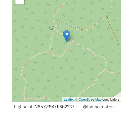
Leaflet
, ©
OpenStreetMap
contributors
Highpoint:
N6572390 E682237
@famholmsten