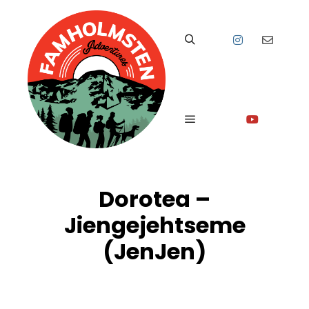
Sök
Huvudmeny
Dorotea –
Jiengejehtseme
(JenJen)