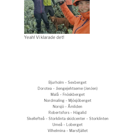
Yeah! Vi klarade det!
Bjurholm – Sexberget
Dorotea – Jiengejehtseme (JenJen)
Malå – Fnöskberget
Nordmaling – Mjösjöberget
Norsjö – Åmliden
Robertsfors – Högalid
Skellefteå – Storklinta skidcenter – Storklinten
Umeå – Loberget
Vilhelmina – Marsfjället