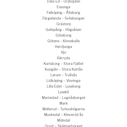
Dals-Ed – Orshöjden
Essunga
Falköping – Ålleberg
Färgelanda – Svilebergen
Grästorp
Gullspång – Högsåsen
Göteborg
Götene – Kinnekulle
Herrljunga
Hjo
Härryda
Karlsborg – Stora Fjället
Kungälv – Stora Kattås
Lerum – Trullsås
Lidköping – Vinninga
Lilla Edet – Lyseberg
Lysekil
Mariestad – Lugnåsberget
Mark
Mellerud – Turkushögarna
Munkedal – Kleveröd ås
Mölndal
Orust – Skälmerberget