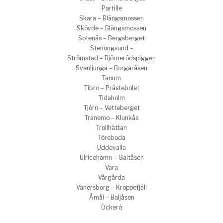
Partille
Skara – Blängsmossen
Skövde – Blängsmossen
Sotenäs – Bergsberget
Stenungsund –
Strömstad – Björnerödspiggen
Svenljunga – Borgaråsen
Tanum
Tibro – Prästebolet
Tidaholm
Tjörn – Vetteberget
Tranemo – Klunkås
Trollhättan
Töreboda
Uddevalla
Ulricehamn – Galtåsen
Vara
Vårgårda
Vänersborg – Kroppefjäll
Åmål – Baljåsen
Öckerö