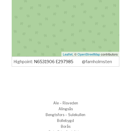
Leaflet
, ©
OpenStreetMap
contributors
Highpoint:
N6531906 E297985
@famholmsten
Ale – Risveden
Alingsås
Bengtsfors – Sulekullen
Bollebygd
Borås