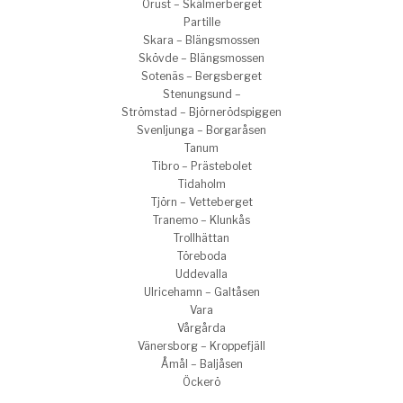
Orust – Skälmerberget
Partille
Skara – Blängsmossen
Skövde – Blängsmossen
Sotenäs – Bergsberget
Stenungsund –
Strömstad – Björnerödspiggen
Svenljunga – Borgaråsen
Tanum
Tibro – Prästebolet
Tidaholm
Tjörn – Vetteberget
Tranemo – Klunkås
Trollhättan
Töreboda
Uddevalla
Ulricehamn – Galtåsen
Vara
Vårgårda
Vänersborg – Kroppefjäll
Åmål – Baljåsen
Öckerö