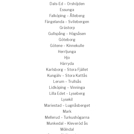
Dals-Ed – Orshöjden
Essunga
Falköping – Ålleberg
Färgelanda – Svilebergen
Grästorp
Gullspång – Högsåsen
Göteborg
Götene – Kinnekulle
Herrljunga
Hjo
Härryda
Karlsborg – Stora Fjället
Kungälv – Stora Kattås
Lerum – Trullsås
Lidköping – Vinninga
Lilla Edet – Lyseberg
Lysekil
Mariestad – Lugnåsberget
Mark
Mellerud – Turkushögarna
Munkedal – Kleveröd ås
Mölndal